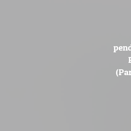
pend
(Pa