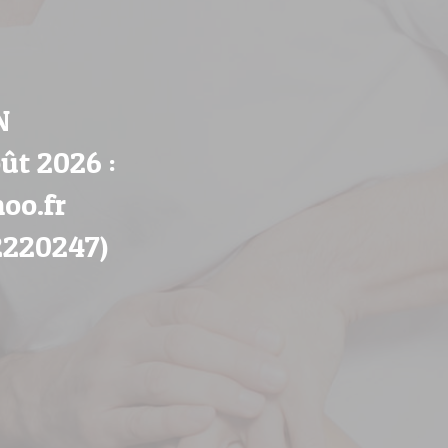
N
ût 2026 :
oo.fr
2220247)