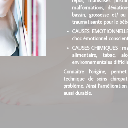
repos, mauvaises postur
malformations, déviatio
bassin, grossesse et/ ou
traumatisante pour le bébé 
CAUSES EMOTIONNELLES :
choc émotionnel conscient
CAUSES CHIMIQUES : mauv
alimentaire, tabac, al
environnementales difficiles
Connaitre l'origine, permet
technique de soins chiropa
problème. Ainsi l'amélioratio
aussi durable.