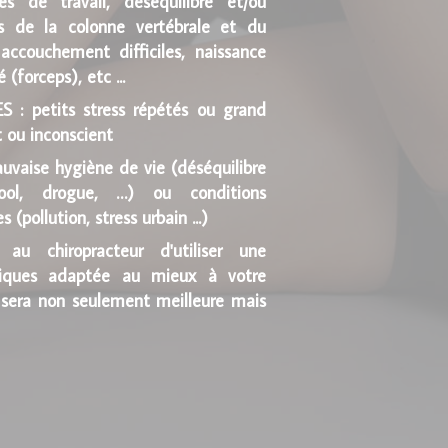
es de travail, déséquilibre et/ou
ns de la colonne vertébrale et du
 accouchement difficiles, naissance
(forceps), etc ...
 petits stress répétés ou grand
 ou inconscient
aise hygiène de vie (déséquilibre
cool, drogue, …) ou conditions
 (pollution, stress urbain ...)
 au chiropracteur d'utiliser une
tiques adaptée au mieux à votre
n sera non seulement meilleure mais