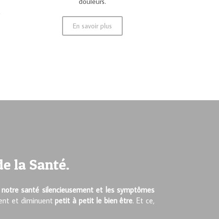
douleurs.
,
En savoir plus
e la Santé.
r notre santé silencieusement et les symptômes
lent et diminuent
petit à petit le bien être
. Et ce,