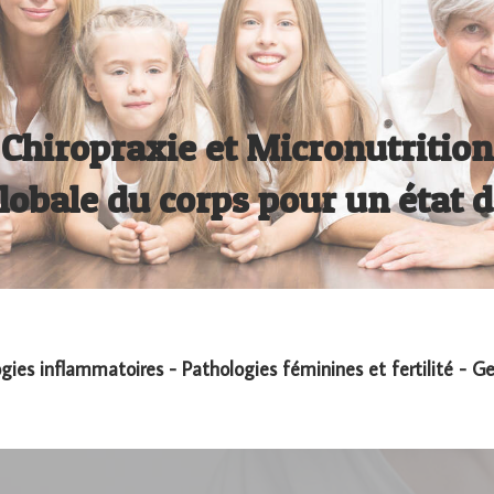
Chiropraxie et Micronutrition
obale du corps pour un état 
ogies inflammatoires - Pathologies féminines et fertilité - 