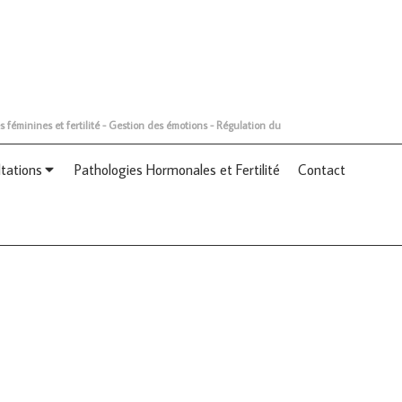
s féminines et fertilité - Gestion des émotions - Régulation du
ltations
Pathologies Hormonales et Fertilité
Contact