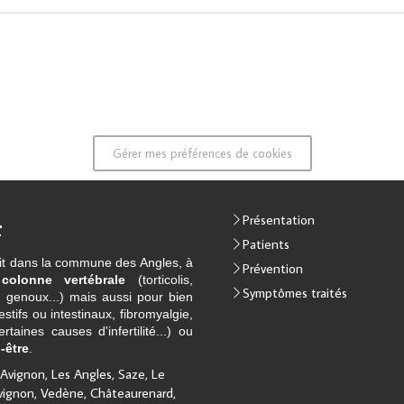
Gérer mes préférences de cookies
Présentation
r
Patients
oit dans la commune des Angles, à
Prévention
e
colonne vertébrale
(torticolis,
Symptômes traités
 genoux...) mais aussi pour bien
stifs ou intestinaux, fibromyalgie,
taines causes d'infertilité...) ou
-être
.
Avignon, Les Angles, Saze, Le
Avignon, Vedène, Châteaurenard,