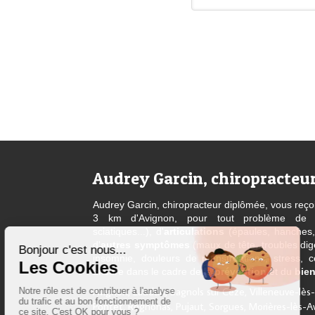
Audrey Garcin, chiropracteu
Audrey Garcin, chiropracteur diplômée, vous reç
3 km d'Avignon, pour tout problème d
sciatiques...), d'
articulations
(épaules, hanches,
d'
autres symptômes
(maux de tête, troubles dige
insomnie, douleurs de menstruations, stress, cer
encore dans le cadre de la
prévention
et du
bien
Avignon, Laudun, Bagnols sur Ceze, Villeneuve-lès-
Pontet, Rognonas, Pujaut, Sorgues, Morières-lès-