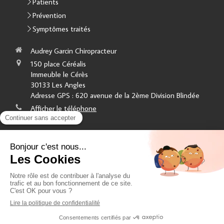
Patients
Prévention
Symptômes traités
Audrey Garcin Chiropracteur
150 place Céréalis
Immeuble le Cérès
30133
Les Angles
Adresse GPS : 620 avenue de la 2ème Division Blindée
Afficher le téléphone
Liens utiles
Plan du site
Mentions légales
Création et référencement du site par Simplébo