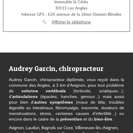
Immeuble le Cérès
30133
Les Angles
Adresse GPS : 620 avenue de la 2ème Division Blindée
Afficher le téléphone
Audrey Garcin, chiropracteur
Audrey Garcin, chiropracteur diplômée, vous reçoit dans la
commune des Angles, à 3 km d'Avignon, pour tout problème
de
colonne vertébrale
(torticolis, sciatiques...),
d'
articulations
(épaules, hanches, genoux...) mais aussi
pour bien d'
autres symptômes
(maux de tête, troubles
digestifs ou intestinaux, fibromyalgie, insomnie, douleurs de
menstruations, stress, certaines causes d'infertilité...) ou
encore dans le cadre de la
prévention
et du
bien-être
.
Avignon, Laudun, Bagnols sur Ceze, Villeneuve-lès-Avignon,